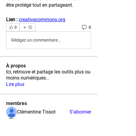
être protégé tout en partageant.
Lien :
creativecommons.org
0
0
Rédigez un commentaire...
À propos
Ici, retrouve et partage les outils plus ou
moins numériques
...
Lire plus
membres
Clémentine Tissot
S'abonner
Maewen Rolland
S'abonner
Riou Hoarau
S'abonner