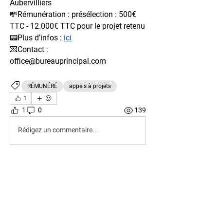
Aubervilliers
💸Rémunération : présélection : 500€ 
TTC - 12.000€ TTC pour le projet retenu
📟Plus d’infos : 
ici
💌Contact : 
office@bureauprincipal.com
RÉMUNÉRÉ
appels à projets
1
1
0
139
Rédigez un commentaire...
À propos
Bienvenue dans OPEN CALLS ! Comme
son nom l'indique, l'endr
...
Lire plus