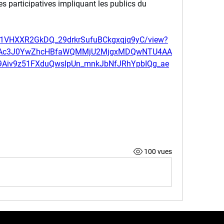
s participatives impliquant les publics du 
e/d/1VHXXR2GkDQ_29drkrSufuBCkgxqjq9yC/view?
EAc3J0YwZhcHBfaWQMMjU2MjgxMDQwNTU4AA
9Aiv9z51FXduQwsIpUn_mnkJbNfJRhYpbIQg_ae
100 vues