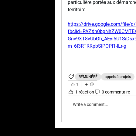
particulière portée aux démarche
territoire.
https://drive.google.com/fil
fbclid=PAZXh0bgNhZW0CMT
Gnv9XT8vUbGh_AEyi5U1SiDsx
m_6l3RTRRpbSlPOPI1-lLr-g
RÉMUNÉRÉ
appels à projets
1
1 réaction
0 commentaire
Write a comment...