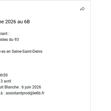
che 2026 au 6B
iant :
tistes du 93
té·es en Seine-Saint-Denis
23h59
3 avril
uit Blanche : 6 juin 2026
à : 
assistantprod@le6b.fr