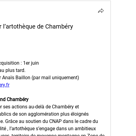
r l’artothèque de Chambéry
uisition : 1er juin
au plus tard.
r Anaïs Baillon (par mail uniquement)
ry.fr
rand Chambéry
r ses actions au-delà de Chambéry et 
blics de son agglomération plus éloignés 
le. Grâce au soutien du CNAP dans le cadre du
té , l’artothèque s’engage dans un ambitieux 
auges, territoire de moyenne montagne en Zone de