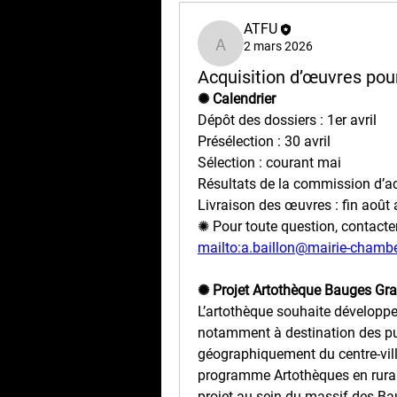
ATFU
2 mars 2026
ATFU
Acquisition d’œuvres pou
✺ Calendrier
Dépôt des dossiers : 1er avril
Présélection : 30 avril
Sélection : courant mai
Résultats de la commission d’acq
Livraison des œuvres : fin août 
✺ Pour toute question, contacte
mailto:
a.baillon@mairie-chambe
✺ Projet Artothèque Bauges G
L’artothèque souhaite développe
notamment à destination des pu
géographiquement du centre-vil
programme Artothèques en rurali
projet au sein du massif des B