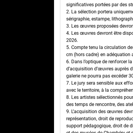
significatives portées par des s
2. La sélection portera uniqueme
sérigraphie, estampe, lithographi
3. Les œuvres proposées devront
4. Les œuvres devront être dispo
2026.
5. Compte tenu la circulation d
cm (hors cadre) en adéquation a
6. Dans l’optique de renforcer la d
d’acquisition d’œuvres auprès d
galerie ne pourra pas excéder 3
7. Le jury sera sensible aux effo
avec le territoire, à la compréh
8. Les artistes sélectionnés pour
des temps de rencontre, des atel
9. L’acquisition des œuvres devr
représentation, droit de reprodu
support pédagogique, droit de dif
et des musées de Chambéry et d