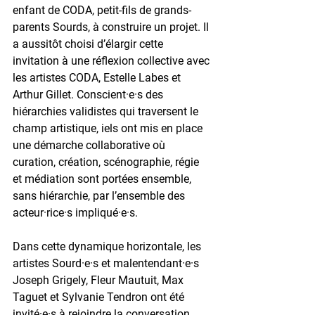
enfant de CODA, petit-fils de grands-
parents Sourds, à construire un projet. Il 
a aussitôt choisi d’élargir cette 
invitation à une réflexion collective avec 
les artistes CODA, Estelle Labes et 
Arthur Gillet. Conscient·e·s des 
hiérarchies validistes qui traversent le 
champ artistique, iels ont mis en place 
une démarche collaborative où 
curation, création, scénographie, régie 
et médiation sont portées ensemble, 
sans hiérarchie, par l’ensemble des 
acteur·rice·s impliqué·e·s.
Dans cette dynamique horizontale, les 
artistes Sourd·e·s et malentendant·e·s 
Joseph Grigely, Fleur Mautuit, Max 
Taguet et Sylvanie Tendron ont été 
invité·e·s à rejoindre la conversation. 