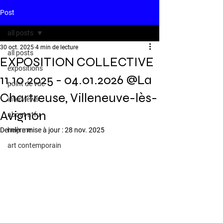
Post
all posts
30 oct. 2025
4 min de lecture
all posts
EXPOSITION COLLECTIVE
expositions
11.10.2025 - 04.01.2026 @La
point de vue
Chartreuse, Villeneuve-lès-
interviews
Avignon
about atfu
Dernière mise à jour :
help me
28 nov. 2025
art contemporain