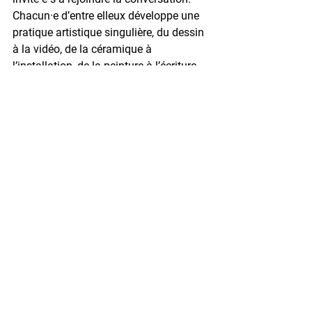
Chacun·e d’entre elleux développe une 
pratique artistique singulière, du dessin 
à la vidéo, de la céramique à 
l’installation, de la peinture à l’écriture. 
Cette diversité de formes et de 
démarches permet de partager 
plusieurs approches des questions liées 
au monde Sourd : l’interstice entre 
Sourd·e·s et entendant·e·s, leurs 
cohabitations et relations, ou encore la 
langue des signes et ses enjeux. 
Ensemble, iels ont cherché à articuler 
une parole située, ancrée dans des 
vécus pluriels mais reliés par une 
exigence commune : être visibles, et 
pleinement reconnu·e·s comme sujets 
politiques et sensibles.