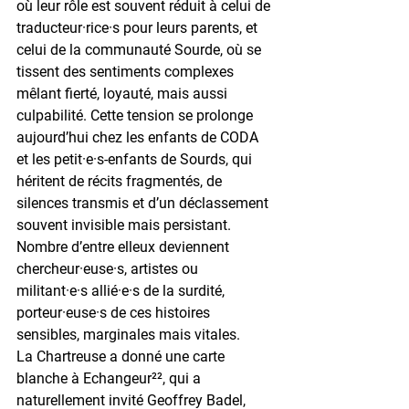
où leur rôle est souvent réduit à celui de 
traducteur·rice·s pour leurs parents, et 
celui de la communauté Sourde, où se 
tissent des sentiments complexes 
mêlant fierté, loyauté, mais aussi 
culpabilité. Cette tension se prolonge 
aujourd’hui chez les enfants de CODA 
et les petit·e·s-enfants de Sourds, qui 
héritent de récits fragmentés, de 
silences transmis et d’un déclassement 
souvent invisible mais persistant. 
Nombre d’entre elleux deviennent 
chercheur·euse·s, artistes ou 
militant·e·s allié·e·s de la surdité, 
porteur·euse·s de ces histoires 
sensibles, marginales mais vitales.
La Chartreuse a donné une carte 
blanche à Echangeur²², qui a 
naturellement invité Geoffrey Badel, 